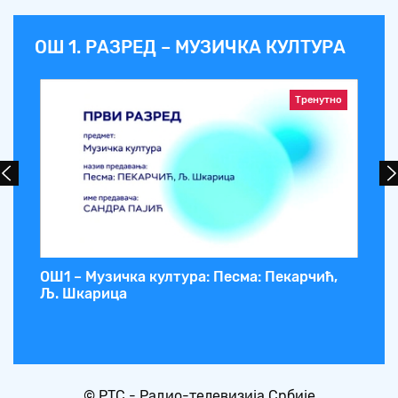
ОШ 1. РАЗРЕД – МУЗИЧКА КУЛТУРА
Тренутно
ОШ1 – Музичка култура: Песма: Пекарчић,
OШ
Љ. Шкарица
пе
© РТС - Радио-телевизија Србије