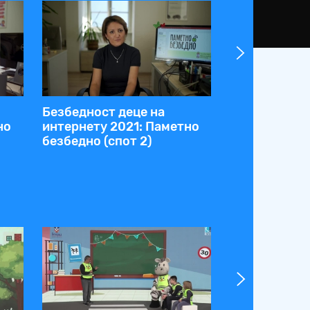
Безбедност деце на
Безбедност 
но
интернету 2021: Паметно
интернету 2
безбедно (спот 2)
безбедно (сп