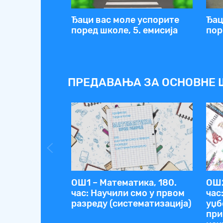
Ђаци вас моле успорите
Ђац
поред школе, 5. емисија
пор
ПРЕДАВАЊА ЗА ОСНОВНЕ 
ОШ1 – Математика, 180.
ОШ2
час: Научили смо у првом
час
разреду (систематизација)
уџб
при