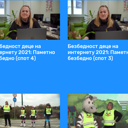
бедност деце на
Безбедност деце на
ернету 2021: Паметно
интернету 2021: Памет
бедно (спот 4)
безбедно (спот 3)