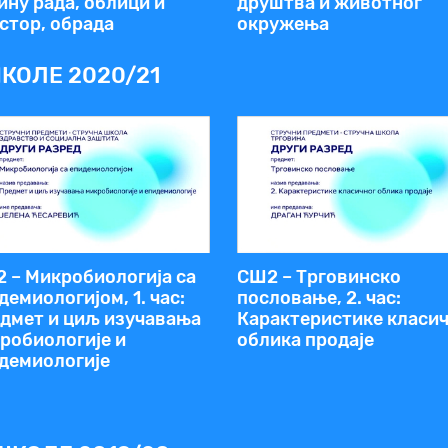
ину рада, облици и
друштва и животног
стор, обрада
окружења
КОЛЕ 2020/21
 – Микробиологија са
СШ2 – Трговинско
демиологијом, 1. час:
пословање, 2. час:
дмет и циљ изучавања
Карактеристике класи
робиологије и
облика продаје
демиологије