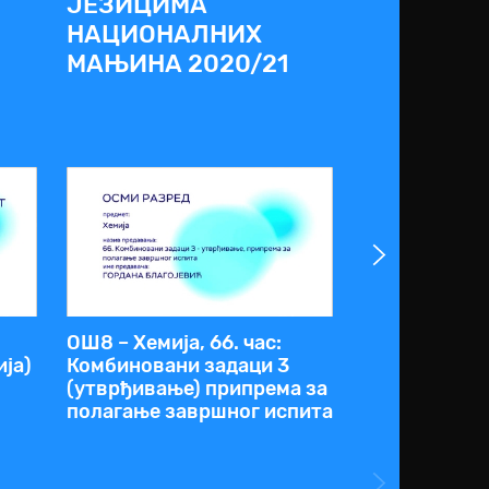
ЈЕЗИЦИМА
2019/20
НАЦИОНАЛНИХ
МАЊИНА 2020/21
ОШ8 – Хемија, 66. час:
ОШ8 – Биологи
ја)
Комбиновани задаци 3
Јединство г
(утврђивање) припрема за
функције ка
полагање завршног испита
живота (при
настава)