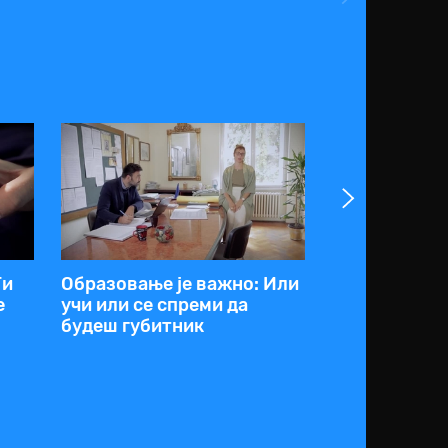
Ти
Образовање је важно: Или
Образовање 
е
учи или се спреми да
Последња књ
будеш губитник
прочитао