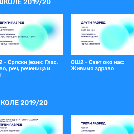
ШКОЛЕ 2019/20
 – Српски језик: Глас,
ОШ2 – Свет око нас:
во, реч, реченица и
Живимо здраво
г
КОЛЕ 2019/20