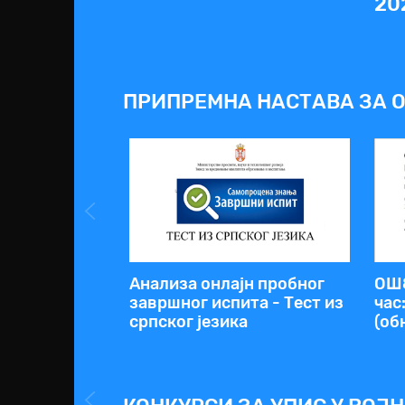
20
ПРИПРЕМНА НАСТАВА ЗА 
Анализа онлајн пробног
ОШ8
завршног испита - Тест из
час
српског језика
(об