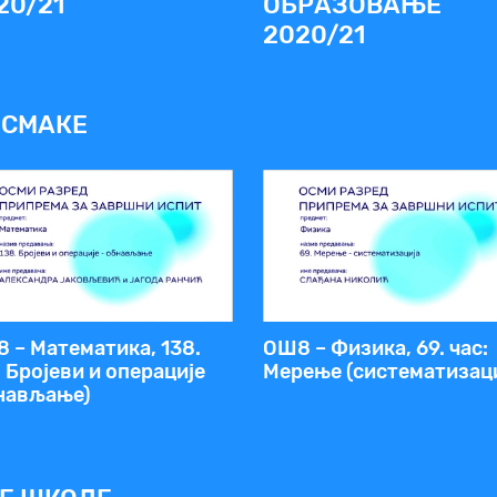
20/21
ОБРАЗОВАЊЕ
2020/21
ОСМАКЕ
 – Математика, 138.
ОШ8 – Физика, 69. час:
: Бројеви и операције
Мерење (систематизаци
нављање)