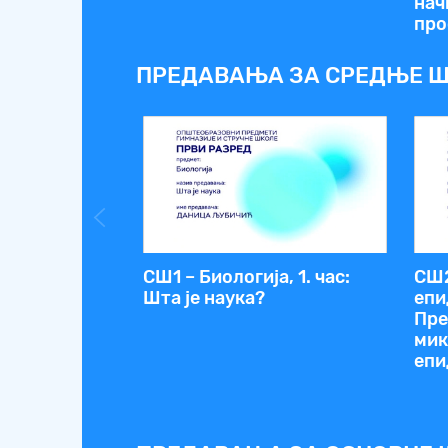
нач
про
ПРЕДАВАЊА ЗА СРЕДЊЕ Ш
СШ1 – Биологија, 1. час:
СШ2
Шта је наука?
епи
Пре
мик
епи