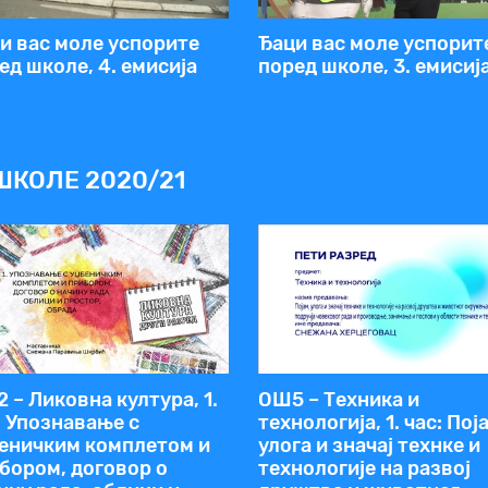
и вас моле успорите
Ђаци вас моле успорит
ед школе, 4. емисија
поред школе, 3. емисиј
ШКОЛЕ 2020/21
 – Ликовна култура, 1.
ОШ5 – Техника и
: Упознавање с
технологија, 1. час: Пој
еничким комплетом и
улога и значај технке и
бором, договор о
технологије на развој