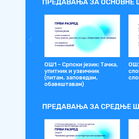
ПРЕДАВАЊА ЗА ОСНОВНЕ 
ОШ1 – Српски језик: Тачка,
ОШ2
упитник и узвичник
сло
(питам, заповедам,
сло
обавештавам)
ПРЕДАВАЊА ЗА СРЕДЊЕ Ш