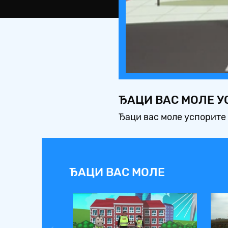
ЂАЦИ ВАС МОЛЕ У
Ђаци вас моле успорите 
ЂАЦИ ВАС МОЛЕ