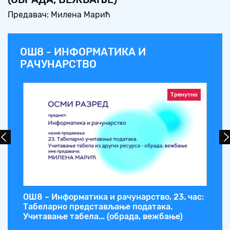
Предавач: Милена Марић
ОШ8 - ИНФОРМАТИКА И
РАЧУНАРСТВО
Тренутно
с:
ОШ8 – Информатика и рачунарство, 23. час:
ОШ
Табеларно представљање података.
Та
Учитавање табела... (обрада, вежбање)