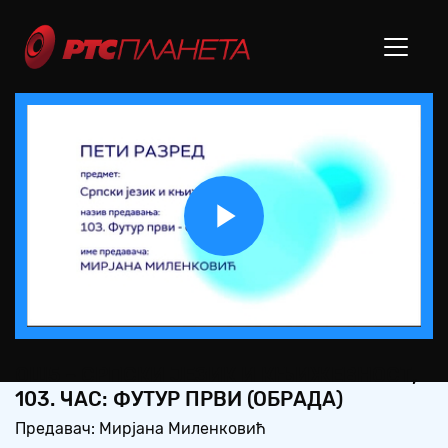
Play
Video
ОШ5 – СРПСКИ ЈЕЗИК И КЊИЖЕВНОСТ,
103. ЧАС: ФУТУР ПРВИ (ОБРАДА)
Предавач: Мирјана Миленковић