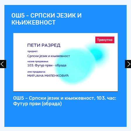
ОШ5 - СРПСКИ ЈЕЗИК И
КЊИЖЕВНОСТ
Тренутно
с:
ОШ5 – Српски језик и књижевност, 103. час:
ОШ
Футур први (обрада)
Пе