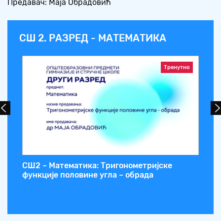
Предавач: Маја Обрадовић
СШ 2. РАЗРЕД - МАТЕМАТИКА
Тренутно
СШ2 – Математика: Тригонометријске
СШ
функције половине угла – обрада
фу