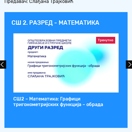
Предавач: Слађана Трајковић
СШ 2. РАЗРЕД - МАТЕМАТИКА
Тренутно
а и
СШ2 – Математика: Графици
СШ
тригонометријских функција – обрада
тр
об