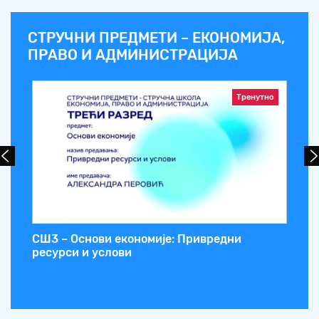
СТРУЧНИ ПРЕДМЕТИ – ЕКОНОМИЈА,
ПРАВО И АДМИНИСТРАЦИЈА
Тренутно
СШ3 – Основи економије: Привредни
СШ
ресурси и услови
ос