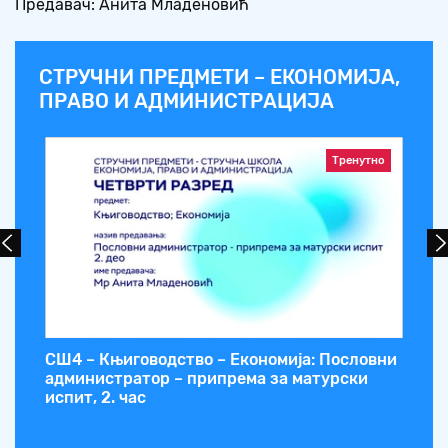
Предавач: Анита Младеновић
СТРУЧНИ ПРЕДМЕТИ – ЕКОНОМИЈА,
ПРАВО И АДМИНИСТРАЦИЈА
Тренутно
СШ4 – Књиговодство – Економија: Пословни
СШ
администратор – припрема за матурски
пр
испит, 2. час