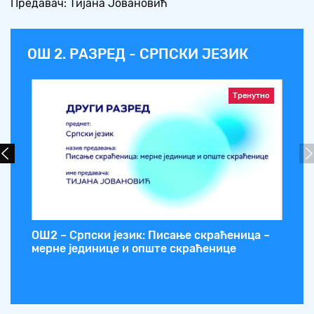
Предавач: Тијана Јовановић
ОШ 2. РАЗРЕД - СРПСКИ ЈЕЗИК
Тренутно
ОШ2 – Српски језик: Писање скраћеница –
мерне јединице и опште скраћенице