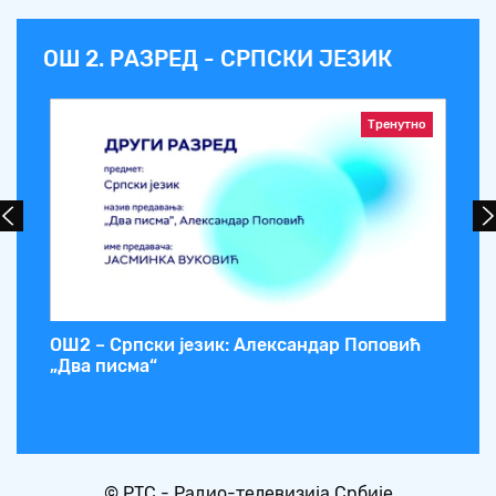
ОШ 2. РАЗРЕД - СРПСКИ ЈЕЗИК
Тренутно
ОШ2 – Српски језик: Александар Поповић
ОШ
„Два писма“
„К
© РТС - Радио-телевизија Србије