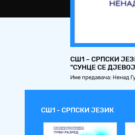
СШ1 – СРПСКИ ЈЕ
"СУНЦЕ СЕ ДЈЕВО
Име предавача: Ненад Г
СШ1 - СРПСКИ ЈЕЗИК