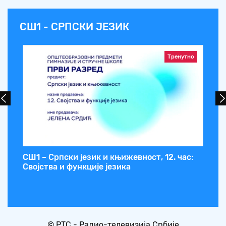
СШ1 - СРПСКИ ЈЕЗИК
Тренутно
:
СШ1 – Српски језик и књижевност, 12. час:
СШ
Својства и функције језика
Је
ко
© РТС - Радио-телевизија Србије