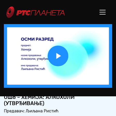
Play
Video
ОШ8 – ХЕМИЈА: АЛКОХОЛИ
(УТВРЂИВАЊЕ)
Предавач: Љиљана Ристић