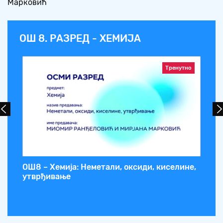
Марковић
ОШ 8. РАЗРЕД - ХЕМИЈА
Тренутно
OШ8 – Хемија: Неметали, оксиди, киселине,
OШ
утврђивање
хи