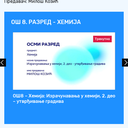
Предавач: Милош Козић
ОШ 8. РАЗРЕД - ХЕМИЈА
Тренутно
ОШ8 – Хемија: Израчунавања у хемији, 2. део
ОШ
– утврђивање градива