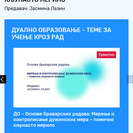
Предавач: Јасмина Лазин
ДУАЛНО ОБРАЗОВАЊЕ - ТЕМЕ ЗА
УЧЕЊЕ КРОЗ РАД
Тренутно
ДО – Основе браварских радова: Мерење и
контролисање дужинских мера – помично
кљунасто мерило