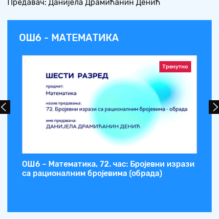
Предавач: Данијела Драмићанин Денић
ОШ6 - МАТЕМАТИКА
Тренутно
мци
ОШ6 – Математика, 72. час: Бројевни изрази
ОШ
са рационалним бројевима (обрада)
ра