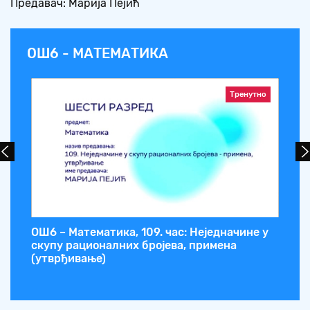
Предавач: Марија Пејић
ОШ6 - МАТЕМАТИКА
Тренутно
ОШ6 – Математика, 109. час: Неједначине у
ОШ
,
скупу рационалних бројева, примена
ве
(утврђивање)
бр