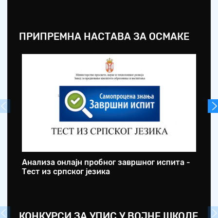
ПРИПРЕМНА НАСТАВА ЗА ОСМАКЕ
Анализа онлајн пробног завршног испита -
ОШ
Тест из српског језика
оп
КОНКУРСИ ЗА УПИС У ВОЈНЕ ШКОЛЕ