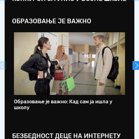
ОБРАЗОВАЊЕ ЈЕ ВАЖНО
Образовање је важно: Кад сам ја ишла у
Об
школу
са
БЕЗБЕДНОСТ ДЕЦЕ НА ИНТЕРНЕТУ