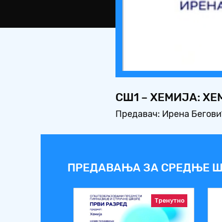
СШ1 – ХЕМИЈА: Х
Предавач: Ирена Бегов
ПРЕДАВАЊА ЗА СРЕДЊЕ Ш
Тренутно