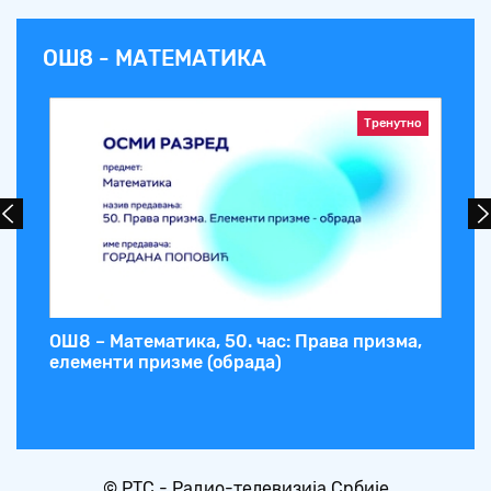
ОШ8 - МАТЕМАТИКА
Тренутно
а.
ОШ8 – Математика, 50. час: Права призма,
ОШ
елементи призме (обрада)
Ел
© РТС - Радио-телевизија Србије