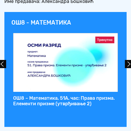
Име предавача: Александра Бошковић
ОШ8 - МАТЕМАТИКА
Тренутно
ОШ8 – Математика, 51А. час: Права призма.
ОШ
Елементи призме (утврђивање 2)
ел