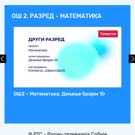
ОШ 2. РАЗРЕД - МАТЕМАТИКА
Тренутно
ње
OШ2 – Математика: Дељење бројем 10
ОШ
© РТС - Радио-телевизија Србије