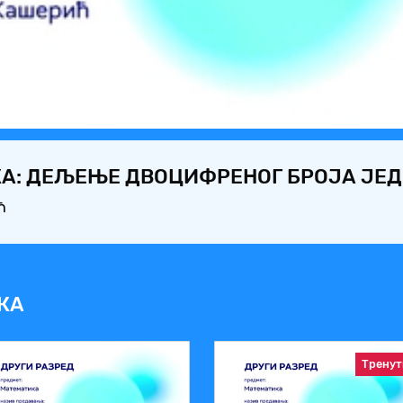
Video
КА: ДЕЉЕЊЕ ДВОЦИФРЕНОГ БРОЈА Ј
ћ
ИКА
Тренут