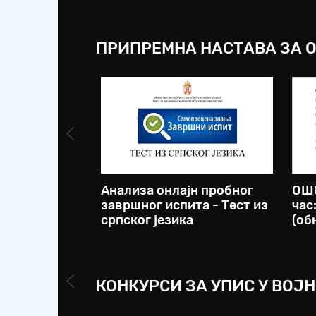
ПРИПРЕМНА НАСТАВА ЗА 
Анализа онлајн пробног
ОШ8
завршног испита - Тест из
час
српског језика
(об
КОНКУРСИ ЗА УПИС У ВОЈ