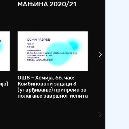
МАЊИНА 2020/21
ОШ8 – Хемија, 66. час:
ОШ8 – Биологи
ја)
Комбиновани задаци 3
Јединство г
(утврђивање) припрема за
функције ка
полагање завршног испита
живота (при
настава)