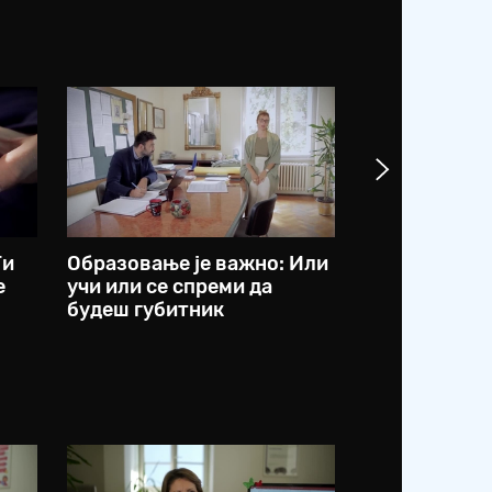
Ти
Образовање је важно: Или
Образовање 
е
учи или се спреми да
Последња књ
будеш губитник
прочитао