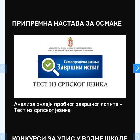
ПРИПРЕМНА НАСТАВА ЗА ОСМАКЕ
Анализа онлајн пробног завршног испита -
ОШ
Тест из српског језика
оп
КОНКУРСИ ЗА УПИС У ВОЈНЕ ШКОЛЕ