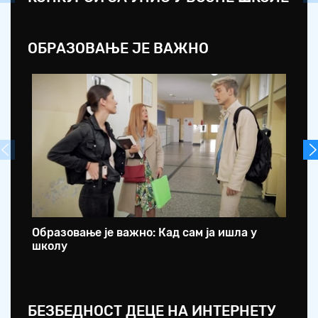
ОБРАЗОВАЊЕ ЈЕ ВАЖНО
Образовање је важно: Кад сам ја ишла у
Об
школу
са
БЕЗБЕДНОСТ ДЕЦЕ НА ИНТЕРНЕТУ