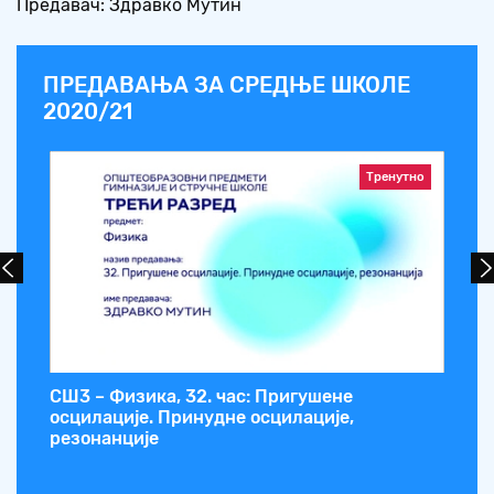
Предавач: Здравко Мутин
ПРЕДАВАЊА ЗА СРЕДЊЕ ШКОЛЕ
2020/21
Тренутно
СШ3 – Физика, 32. час: Пригушене
СШ
осцилације. Принудне осцилације,
Ки
резонанције