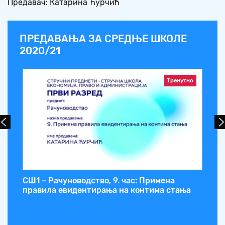
Предавач: Катарина Ћурчић
ПРЕДАВАЊА ЗА СРЕДЊЕ ШКОЛЕ
2020/21
Тренутно
СШ1 – Рачуноводство, 9. час: Примена
СШ
правила евидентирања на контима стања
пр