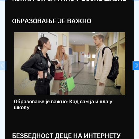
ОБРАЗОВАЊЕ ЈЕ ВАЖНО
Образовање је важно: Кад сам ја ишла у
Об
школу
са
БЕЗБЕДНОСТ ДЕЦЕ НА ИНТЕРНЕТУ