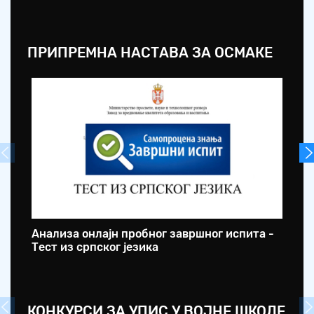
ПРИПРЕМНА НАСТАВА ЗА ОСМАКЕ
Анализа онлајн пробног завршног испита -
ОШ
Тест из српског језика
оп
КОНКУРСИ ЗА УПИС У ВОЈНЕ ШКОЛЕ