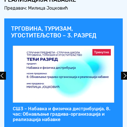
Предавач: Милица Јоцковић
ТРГОВИНА, ТУРИЗАМ,
УГОСТИТЕЉСТВО – 3. РАЗРЕД
Тренутно
.
СШ3 – Набавка и физичка дистрибуција, 8.
СШ
час: Обнављање градива-организација и
3,
реализација набавке