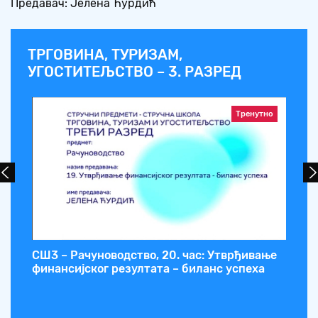
Предавач: Јелена Ћурдић
ТРГОВИНА, ТУРИЗАМ,
УГОСТИТЕЉСТВО – 3. РАЗРЕД
Тренутно
СШ3 – Рачуноводство, 20. час: Утврђивање
СШ
финансијског резултата – биланс успеха
фи
ра