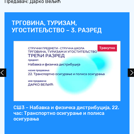
Предавач: Дарко Вељић
ТРГОВИНА, ТУРИЗАМ,
УГОСТИТЕЉСТВО – 3. РАЗРЕД
Тренутно
ања
СШ3 – Набавка и физичка дистрибуција, 22.
СШ
час: Транспортно осигурање и полиса
ча
осигурања