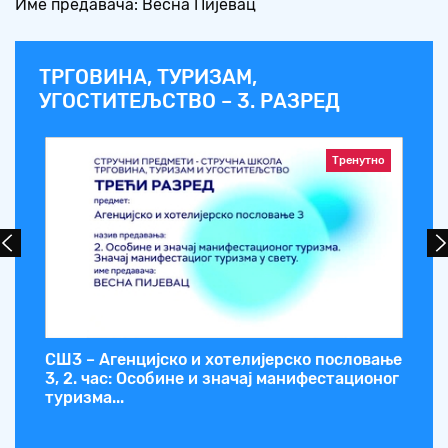
Име предавача: Весна Пијевац
ТРГОВИНА, ТУРИЗАМ,
УГОСТИТЕЉСТВО – 3. РАЗРЕД
Тренутно
.
СШ3 – Агенцијско и хотелијерско пословање
СШ
3, 2. час: Особине и значај манифестационог
ча
туризма...
пр