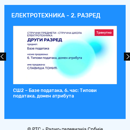
ЕЛЕКТРОТЕХНИКА - 2. РАЗРЕД
Тренутно
СШ2 – Базе података, 6. час: Типови
СШ
података, домен атрибута
ве
© РТС - Радио-телевизија Србије