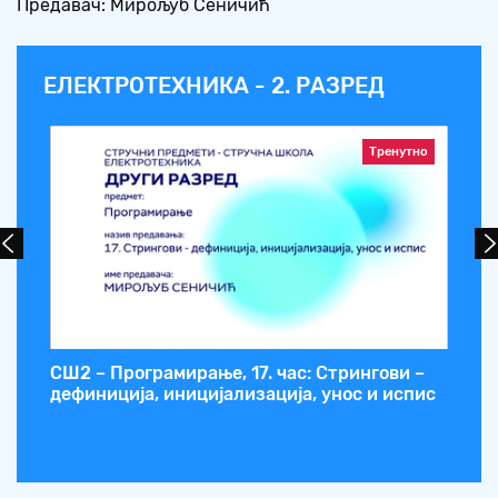
Предавач: Мирољуб Сеничић
ЕЛЕКТРОТЕХНИКА - 2. РАЗРЕД
Тренутно
ке
СШ2 – Програмирање, 17. час: Стрингови –
СШ
дефиниција, иницијализација, унос и испис
ди