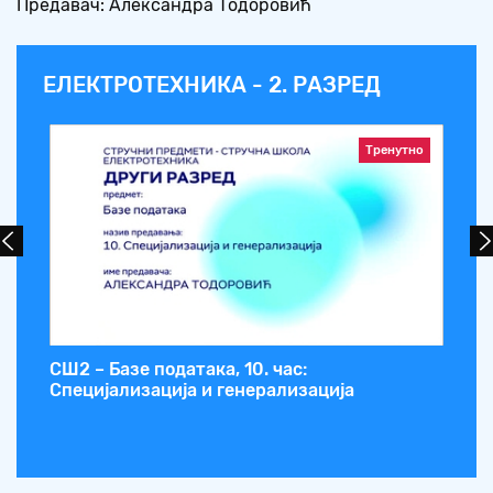
Предавач: Александра Тодоровић
ЕЛЕКТРОТЕХНИКА - 2. РАЗРЕД
Тренутно
СШ2 – Базе података, 10. час:
СШ
Специјализација и генерализација
ме