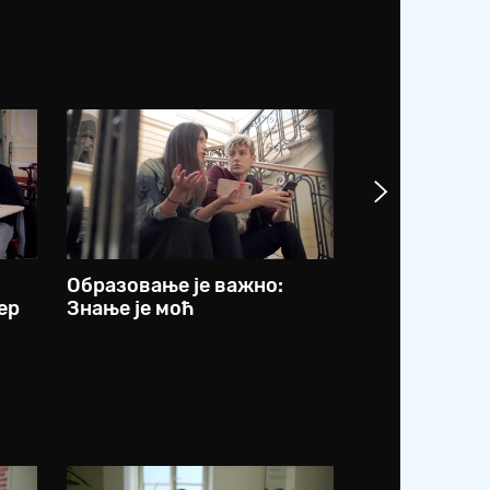
Образовање је важно:
Образовање 
ер
Знање је моћ
сам ја ишла 