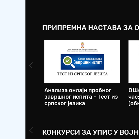
ПРИПРЕМНА НАСТАВА ЗА 
Анализа онлајн пробног
ОШ8
завршног испита - Тест из
час
српског језика
(об
КОНКУРСИ ЗА УПИС У ВОЈ