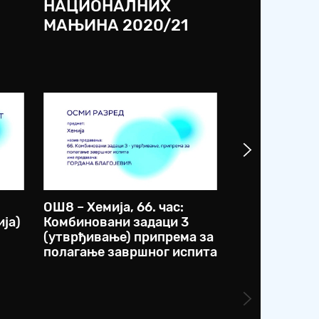
НАЦИОНАЛНИХ
МАЊИНА 2020/21
ОШ8 – Хемија, 66. час:
ОШ8 – Биологи
ја)
Комбиновани задаци 3
Јединство г
(утврђивање) припрема за
функције ка
полагање завршног испита
живота (при
настава)