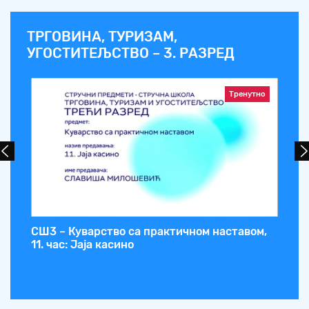
ТРГОВИНА, ТУРИЗАМ,
УГОСТИТЕЉСТВО – 3. РАЗРЕД
Тренутно
,
СШ3 – Куварство са практичном наставом,
СШ
11. час: Јаја касино
ча
по