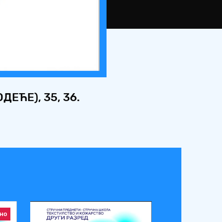
ЕЋЕ), 35, 36.
но