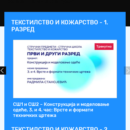
Предавач: Радмила Станојевић
ТЕКСТИЛСТВО И КОЖАРСТВО - 1.
РАЗРЕД
Тренутно
СШ1 и СШ2 – Конструкција и моделовање
ела
одеће, 3. и 4. час: Врсте и формати
техничких цртежа
ТЕКСТИЛСТВО И КОЖАРСТВО - 2.