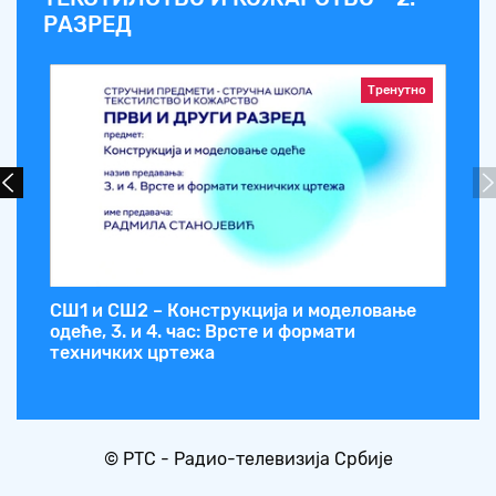
РАЗРЕД
Тренутно
к
СШ1 и СШ2 – Конструкција и моделовање
одеће, 3. и 4. час: Врсте и формати
техничких цртежа
© РТС - Радио-телевизија Србије