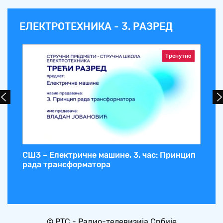
ЕЛЕКТРОТЕХНИКА - 3. РАЗРЕД
Тренутно
СШ3 – Електричне машине, 3. час: Принцип
СШ
P
рада трансформатора
Ст
ел
© РТС - Радио-телевизија Србије