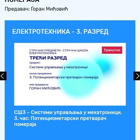
Предавач: Горан Мићовић
ЕЛЕКТРОТЕХНИКА - 3. РАЗРЕД
Тренутно
СШ3 – Системи управљања у мехатроници,
СШ
и
3. час: Потенциометарски претварач
2.
помераја
(с