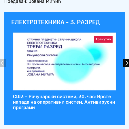
Предавач: Јована Мићић
ЕЛЕКТРОТЕХНИКА - 3. РАЗРЕД
Тренутно
СШ3 – Рачунарски системи, 30. час: Врсте
СШ
напада на оперативни систем. Антивирусни
Ре
програми
ад