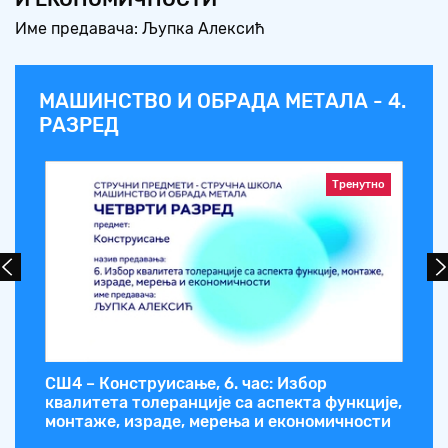
Име предавача: Љупка Алексић
МАШИНСТВО И ОБРАДА МЕТАЛА - 4.
РАЗРЕД
Тренутно
СШ4 – Конструисање, 6. час: Избор
СШ
квалитета толеранције са аспекта функције,
де
монтаже, израде, мерења и економичности