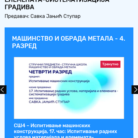
ГРАДИВА
Предавач: Савка Јањић Ступар
МАШИНСТВО И ОБРАДА МЕТАЛА - 4.
РАЗРЕД
Тренутно
СШ4 – Испитивање машинских
СШ
:
конструкција, 17. час: Испитивање радних
ко
услова,материјала и елемената-
ви