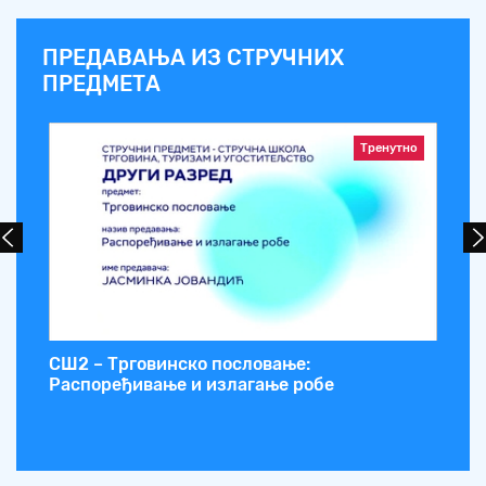
ПРЕДАВАЊА ИЗ СТРУЧНИХ
ПРЕДМЕТА
Тренутно
СШ2 – Трговинско пословање:
СШ
Распоређивање и излагање робе
ма