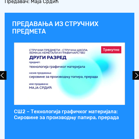
Предавач: Маја Срдић
ПРЕДАВАЊА ИЗ СТРУЧНИХ
ПРЕДМЕТА
Тренутно
фил
СШ2 – Технологија графичког материјала:
СШ
Сировине за производњу папира, прерада
за