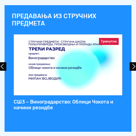
ПРЕДАВАЊА ИЗ СТРУЧНИХ
ПРЕДМЕТА
Тренутно
СШ3 – Виноградарство: Облици Чокота и
СШ
начини резидбе
за