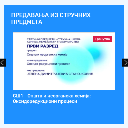
ПРЕДАВАЊА ИЗ СТРУЧНИХ
ПРЕДМЕТА
Тренутно
СШ1 – Општа и неорганска хемија:
СШ
Оксидоредукциони процеси